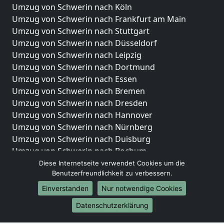
Umzug von Schwerin nach Köln
Umzug von Schwerin nach Frankfurt am Main
Umzug von Schwerin nach Stuttgart
Umzug von Schwerin nach Düsseldorf
Umzug von Schwerin nach Leipzig
Umzug von Schwerin nach Dortmund
Umzug von Schwerin nach Essen
Umzug von Schwerin nach Bremen
Umzug von Schwerin nach Dresden
Umzug von Schwerin nach Hannover
Umzug von Schwerin nach Nürnberg
Umzug von Schwerin nach Duisburg
Umzug von Schwerin nach Bochum
Umzug von Schwerin nach Wuppertal
Diese Internetseite verwendet Cookies um die
Benutzerfreundlichkeit zu verbessern.
Umzug von Schwerin nach Bielefeld
Umzug von Schwerin nach Bonn
Einverstanden
Nur notwendige Cookies
Umzug von Schwerin nach Münster
Datenschutzerklärung
Internationale-Umzüge