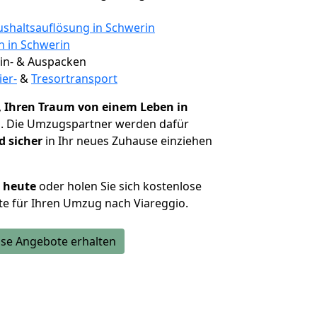
shaltsauflösung in Schwerin
n in Schwerin
 Ein- & Auspacken
ier-
&
Tresortransport
,
Ihren Traum von einem Leben in
n
. Die Umzugspartner werden dafür
d sicher
in Ihr neues Zuhause einziehen
h heute
oder holen Sie sich kostenlose
e für Ihren Umzug nach Viareggio.
se Angebote erhalten