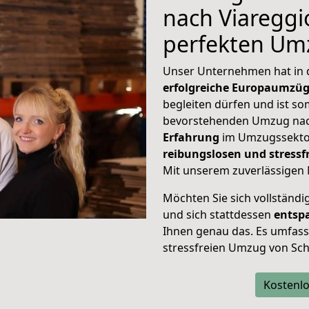
nach Viareggio
perfekten Um
Unser Unternehmen hat in
erfolgreiche Europaumzü
begleiten dürfen und ist so
bevorstehenden Umzug nac
Erfahrung
im Umzugssektor
reibungslosen und stress
Mit unserem zuverlässigen 
Möchten Sie sich vollständ
und sich stattdessen
entsp
Ihnen genau das. Es umfasst 
stressfreien Umzug von Sch
Kostenlo