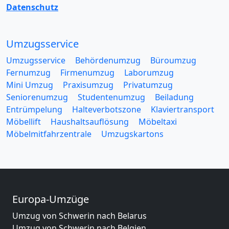
Datenschutz
Umzugsservice
Umzugsservice
Behördenumzug
Büroumzug
Fernumzug
Firmenumzug
Laborumzug
Mini Umzug
Praxisumzug
Privatumzug
Seniorenumzug
Studentenumzug
Beiladung
Entrümpelung
Halteverbotszone
Klaviertransport
Möbellift
Haushaltsauflösung
Möbeltaxi
Möbelmitfahrzentrale
Umzugskartons
Europa-Umzüge
Umzug von Schwerin nach Belarus
Umzug von Schwerin nach Belgien