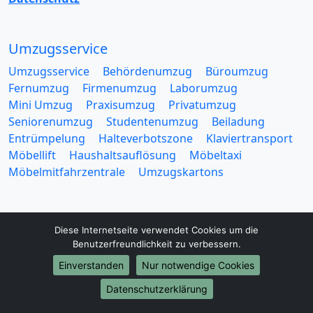
Umzugsservice
Umzugsservice
Behördenumzug
Büroumzug
Fernumzug
Firmenumzug
Laborumzug
Mini Umzug
Praxisumzug
Privatumzug
Seniorenumzug
Studentenumzug
Beiladung
Entrümpelung
Halteverbotszone
Klaviertransport
Möbellift
Haushaltsauflösung
Möbeltaxi
Möbelmitfahrzentrale
Umzugskartons
Diese Internetseite verwendet Cookies um die
Benutzerfreundlichkeit zu verbessern.
Europa-Umzüge
Einverstanden
Nur notwendige Cookies
Umzug von Schwerin nach Belarus
Datenschutzerklärung
Umzug von Schwerin nach Belgien