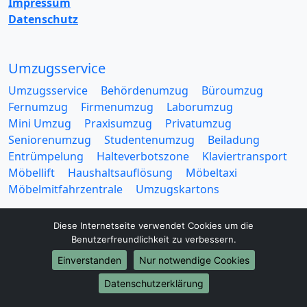
Impressum
Datenschutz
Umzugsservice
Umzugsservice
Behördenumzug
Büroumzug
Fernumzug
Firmenumzug
Laborumzug
Mini Umzug
Praxisumzug
Privatumzug
Seniorenumzug
Studentenumzug
Beiladung
Entrümpelung
Halteverbotszone
Klaviertransport
Möbellift
Haushaltsauflösung
Möbeltaxi
Möbelmitfahrzentrale
Umzugskartons
Diese Internetseite verwendet Cookies um die
Benutzerfreundlichkeit zu verbessern.
Einverstanden
Nur notwendige Cookies
Europa-Umzüge
Datenschutzerklärung
Umzug von Schwerin nach Belarus