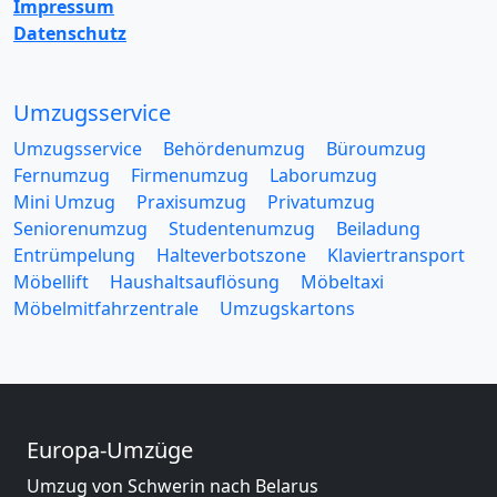
Impressum
Datenschutz
Umzugsservice
Umzugsservice
Behördenumzug
Büroumzug
Fernumzug
Firmenumzug
Laborumzug
Mini Umzug
Praxisumzug
Privatumzug
Seniorenumzug
Studentenumzug
Beiladung
Entrümpelung
Halteverbotszone
Klaviertransport
Möbellift
Haushaltsauflösung
Möbeltaxi
Möbelmitfahrzentrale
Umzugskartons
Europa-Umzüge
Umzug von Schwerin nach Belarus