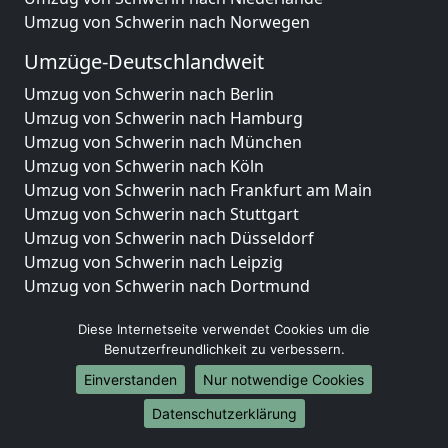
Umzug von Schwerin nach Norwegen
Umzüge-Deutschlandweit
Umzug von Schwerin nach Berlin
Umzug von Schwerin nach Hamburg
Umzug von Schwerin nach München
Umzug von Schwerin nach Köln
Umzug von Schwerin nach Frankfurt am Main
Umzug von Schwerin nach Stuttgart
Umzug von Schwerin nach Düsseldorf
Umzug von Schwerin nach Leipzig
Umzug von Schwerin nach Dortmund
Umzug von Schwerin nach Essen
Diese Internetseite verwendet Cookies um die
Umzug von Schwerin nach Bremen
Benutzerfreundlichkeit zu verbessern.
Umzug von Schwerin nach Dresden
Einverstanden
Nur notwendige Cookies
Umzug von Schwerin nach Hannover
Umzug von Schwerin nach Nürnberg
Datenschutzerklärung
Umzug von Schwerin nach Duisburg