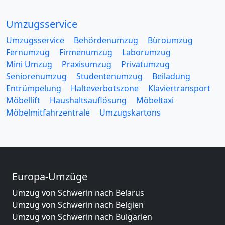
Umzugsservice
Umzugsservice
Behördenumzug
Büroumzug
Fernumzug
Firmenumzug
Laborumzug
Mini Umzug
Praxisumzug
Privatumzug
Seniorenumzug
Studentenumzug
Beiladung
Entrümpelung
Halteverbotszone
Klaviertransport
Möbellift
Haushaltsauflösung
Möbeltaxi
Möbelmitfahrzentrale
Umzugskartons
Europa-Umzüge
Umzug von Schwerin nach Belarus
Umzug von Schwerin nach Belgien
Umzug von Schwerin nach Bulgarien