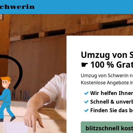
chwerin
Umzug von S
☛ 100 % Gra
Umzug von Schwerin n
Kostenlose Angebote in
✓
Wir helfen Ihne
✓
Schnell & unverb
✓
Finden Sie das 
blitzschnell ko