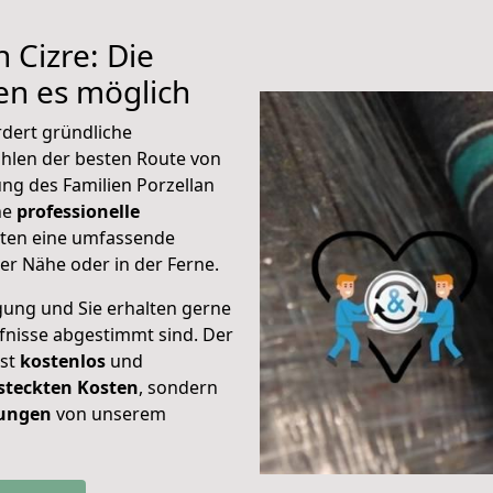
 Cizre: Die
n es möglich
rdert gründliche
hlen der besten Route von
ung des Familien Porzellan
ine
professionelle
eten eine umfassende
er Nähe oder in der Ferne.
gung und Sie erhalten gerne
rfnisse abgestimmt sind. Der
ist
kostenlos
und
steckten Kosten
, sondern
tungen
von unserem