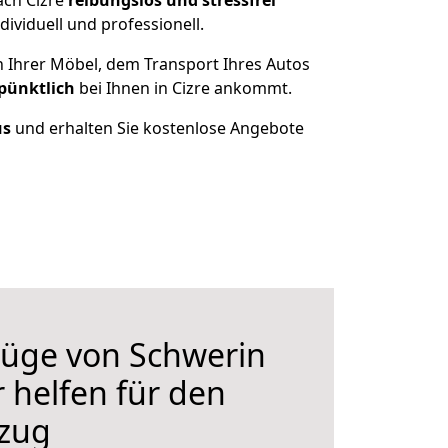
ach Cizre
reibungslos und stressfrei
ividuell und professionell.
n Ihrer Möbel, dem Transport Ihres Autos
pünktlich
bei Ihnen in Cizre ankommt.
us
und erhalten Sie kostenlose Angebote
üge von Schwerin
r helfen für den
zug