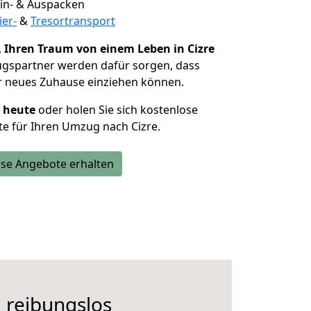
 Ein- & Auspacken
ier-
&
Tresortransport
,
Ihren Traum von einem Leben in Cizre
ugspartner werden dafür sorgen, dass
r neues Zuhause einziehen können.
h heute
oder holen Sie sich kostenlose
e für Ihren Umzug nach Cizre.
se Angebote erhalten
 reibungslos