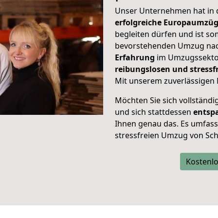
Unser Unternehmen hat in
erfolgreiche Europaumzü
begleiten dürfen und ist so
bevorstehenden Umzug nac
Erfahrung
im Umzugssektor
reibungslosen und stress
Mit unserem zuverlässigen 
Möchten Sie sich vollständ
und sich stattdessen
entsp
Ihnen genau das. Es umfasst 
stressfreien Umzug von Sc
Kostenlo