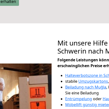
 erhalten
Mit unsere Hilfe
Schwerin nach 
Folgende Leistungen könn
erschwinglichen Preise er
Halteverbotszone in Sc
stabile
Umzugskartons
Beiladung nach Muğla
,
Sie eine Beiladung
Entrümpelung
oder
Hau
Möbellift günstig miete