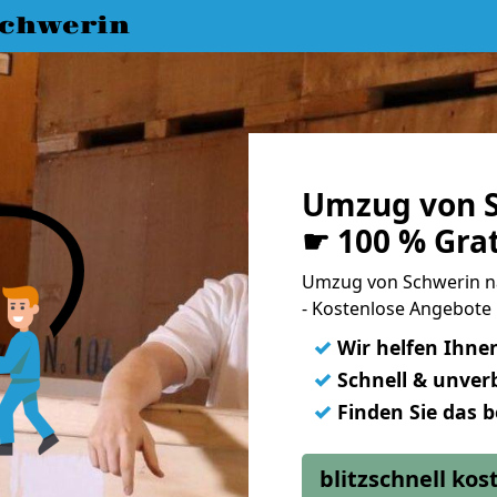
chwerin
Umzug von S
☛ 100 % Gra
Umzug von Schwerin 
- Kostenlose Angebote 
✓
Wir helfen Ihne
✓
Schnell & unverb
✓
Finden Sie das 
blitzschnell ko