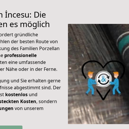
 İncesu: Die
n es möglich
ordert gründliche
hlen der besten Route von
kung des Familien Porzellan
ine
professionelle
eten eine umfassende
er Nähe oder in der Ferne.
gung und Sie erhalten gerne
rfnisse abgestimmt sind. Der
ist
kostenlos
und
steckten Kosten
, sondern
tungen
von unserem