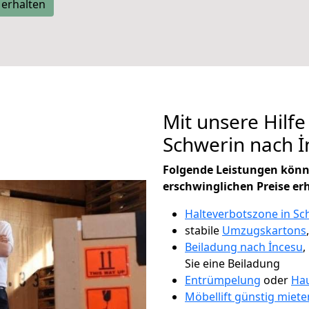
 erhalten
Mit unsere Hilfe
Schwerin nach 
Folgende Leistungen könn
erschwinglichen Preise er
Halteverbotszone in Sc
stabile
Umzugskartons
Beiladung nach İncesu
,
Sie eine Beiladung
Entrümpelung
oder
Hau
Möbellift günstig miete