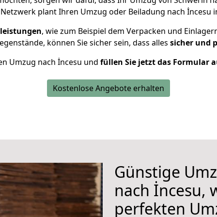
öchten, sorgen wir dafür, dass Ihr Umzug von Schwerin n
 Netzwerk plant Ihren Umzug oder Beiladung nach İncesu ind
leistungen
, wie zum Beispiel dem Verpacken und Einlager
genstände, können Sie sicher sein, dass alles
sicher und 
Ihren Umzug nach İncesu und
füllen Sie jetzt das Formular 
Kostenlose Angebote erhalten
Günstige Umz
nach İncesu, w
perfekten Um